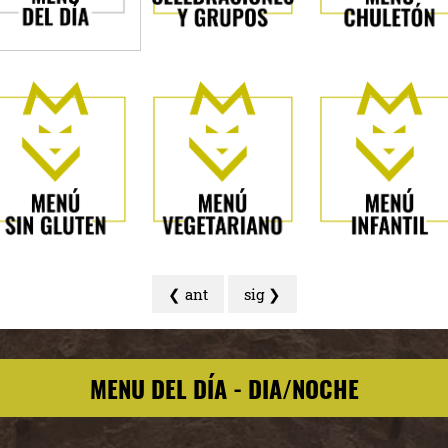
❮ ant
sig ❯