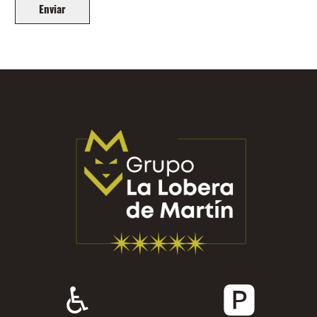
Enviar
♿
🅿️